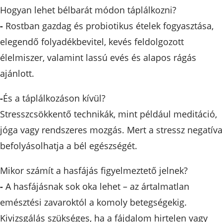
Hogyan lehet bélbarát módon táplálkozni?
-
Rostban gazdag és probiotikus ételek fogyasztása,
elegendő folyadékbevitel, kevés feldolgozott
élelmiszer, valamint lassú evés és alapos rágás
ajánlott.
-
És a táplálkozáson kívül?
Stresszcsökkentő technikák, mint például meditáció,
jóga vagy rendszeres mozgás. Mert a stressz negatív
befolyásolhatja a bél egészségét.
Mikor számít a hasfájás figyelmeztető jelnek?
-
A hasfájásnak sok oka lehet – az ártalmatlan
emésztési zavaroktól a komoly betegségekig.
Kivizsgálás szükséges, ha a fájdalom hirtelen vagy