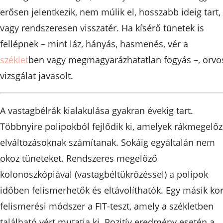
erősen jelentkezik, nem múlik el, hosszabb ideig tart,
vagy rendszeresen visszatér. Ha kísérő tünetek is
fellépnek – mint láz, hányás, hasmenés, vér a
széklet
ben vagy megmagyarázhatatlan fogyás –, orvo
vizsgálat javasolt.
A vastagbélrák kialakulása gyakran évekig tart.
Többnyire polipokból fejlődik ki, amelyek rákmegelő
elváltozásoknak számítanak. Sokáig egyáltalán nem
okoz tüneteket. Rendszeres megelőző
kolonoszkópiával (vastagbéltükrözéssel) a polipok
időben felismerhetők és eltávolíthatók. Egy másik kor
felismerési módszer a FIT-teszt, amely a székletben
található vért mutatja ki. Pozitív eredmény esetén a